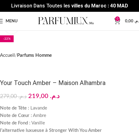
Livraison Dans Toutes les
villes du Maroc : 40 MAD
0
MENU
0,00
د.م
Click to enlarge
-22%
Accueil
Parfums Homme
Your Touch Amber – Maison Alhambra
219,00
د.م.
279,00
د.م.
Note de Tête :
Lavande
Note de Cœur :
Ambre
Note de Fond :
Vanille
l’alternative luxueuse à Stronger With You Amber