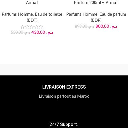
Armaf
Parfum 200ml – Armaf
Parfums Homme
,
Eau de toilette
Parfums Homme
,
Eau de parfum
(EDT)
(EDP)
800,00
د.م.
899,00
د.م.
430,00
د.م.
550,00
د.م.
LIVRAISON EXPRESS
Livraison partout au Maroc
24/7 Support.