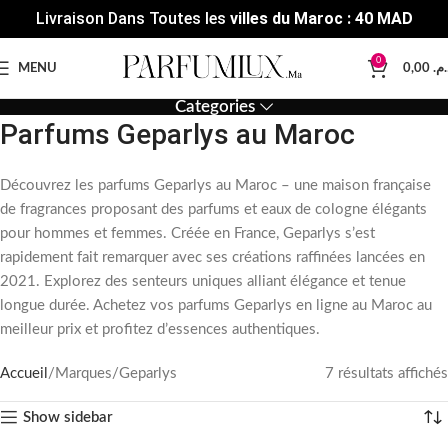
Livraison Dans Toutes les
villes du Maroc : 40 MAD
0
MENU
0,00
د.م
Categories
Parfums Geparlys au Maroc
Découvrez les parfums Geparlys au Maroc – une maison française
de fragrances proposant des parfums et eaux de cologne élégants
pour hommes et femmes. Créée en France, Geparlys s’est
rapidement fait remarquer avec ses créations raffinées lancées en
2021. Explorez des senteurs uniques alliant élégance et tenue
longue durée. Achetez vos parfums Geparlys en ligne au Maroc au
meilleur prix et profitez d’essences authentiques.
Accueil
Marques
Geparlys
7 résultats affichés
Show sidebar