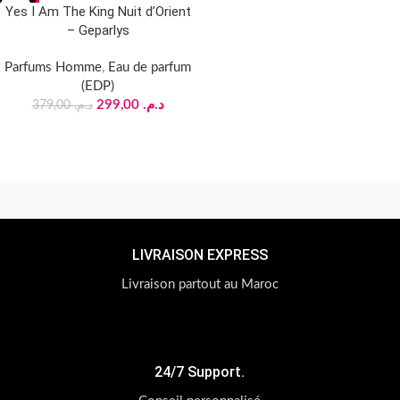
-21%
Yes I Am The King Nuit d’Orient
– Geparlys
Parfums Homme
,
Eau de parfum
(EDP)
299,00
د.م.
379,00
د.م.
LIVRAISON EXPRESS
Livraison partout au Maroc
24/7 Support.