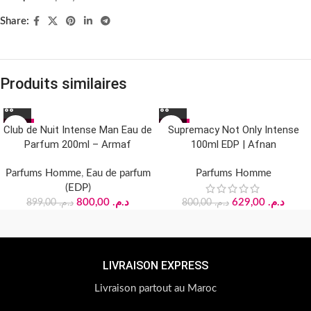
Share:
Produits similaires
-11%
-21%
Club de Nuit Intense Man Eau de
Supremacy Not Only Intense
Parfum 200ml – Armaf
100ml EDP | Afnan
Parfums Homme
,
Eau de parfum
Parfums Homme
(EDP)
800,00
د.م.
629,00
د.م.
899,00
د.م.
800,00
د.م.
LIVRAISON EXPRESS
Livraison partout au Maroc