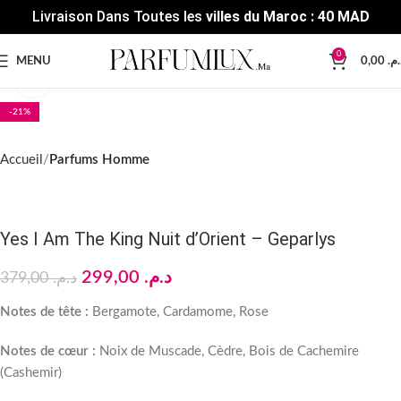
Livraison Dans Toutes les
villes du Maroc : 40 MAD
0
MENU
0,00
د.م
Click to enlarge
-21%
Accueil
Parfums Homme
Yes I Am The King Nuit d’Orient – Geparlys
299,00
د.م.
379,00
د.م.
Notes de tête :
Bergamote, Cardamome, Rose
Notes de cœur :
Noix de Muscade, Cèdre, Bois de Cachemire
(Cashemir)