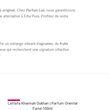
 original
. Chez
Parfum Lux
, nous garantissons
 alternative à Erba Pura. Profitez de notre
re un mélange vibrant d’
agrumes
, de
fruits
eux qui recherchent une signature olfactive
!
-8%
Lattafa Khamrah Dukhan | Parfum Oriental
Lattafa Nebra
AJOUTER AU PANIER
CHOIX DES OPTI
Fumé 100ml