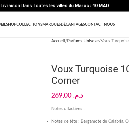
Livraison Dans Toutes les
villes du Maroc : 40 MAD
EIL
SHOP
COLLECTIONS
MARQUES
DÉCANTAGES
CONTACT NOUS
Accueil
Parfums Unisexe
Voux Turquois
Voux Turquoise 10
Corner
269,00
د.م.
Notes olfactives :
Notes de tête : Bergamote de Calabria, Or