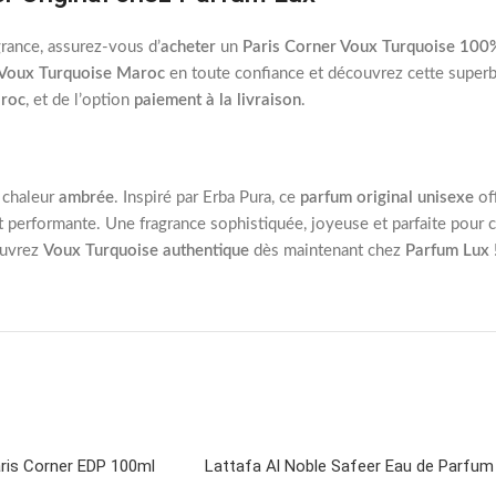
grance, assurez-vous d’
acheter
un
Paris Corner Voux Turquoise 100%
Voux Turquoise Maroc
en toute confiance et découvrez cette superbe
roc
, et de l’option
paiement à la livraison
.
 chaleur
ambrée
. Inspiré par Erba Pura, ce
parfum original unisexe
off
performante. Une fragrance sophistiquée, joyeuse et parfaite pour c
ouvrez
Voux Turquoise authentique
dès maintenant chez
Parfum Lux
aris Corner EDP 100ml
Lattafa Al Noble Safeer Eau de Parfum
CHOIX DES OPTIONS