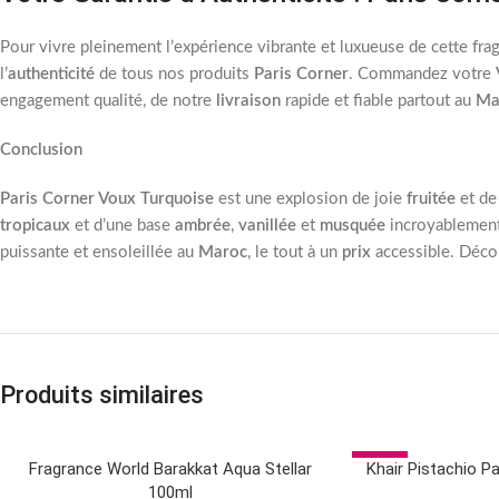
Pour vivre pleinement l’expérience vibrante et luxueuse de cette fra
l’
authenticité
de tous nos produits
Paris Corner
. Commandez votre
engagement qualité, de notre
livraison
rapide et fiable partout au
Ma
Conclusion
Paris Corner Voux Turquoise
est une explosion de joie
fruitée
et de
tropicaux
et d’une base
ambrée
,
vanillée
et
musquée
incroyablement 
puissante et ensoleillée au
Maroc
, le tout à un
prix
accessible. Déc
Produits similaires
-20%
Fragrance World Barakkat Aqua Stellar
Khair Pistachio P
CHOIX DES OPTIONS
AJOUTER AU PANIER
100ml