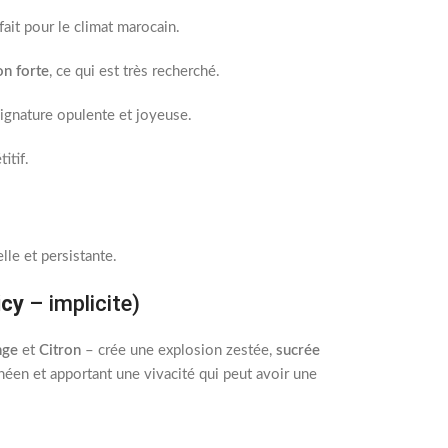
ait pour le climat marocain.
on forte
, ce qui est très recherché.
ignature opulente et joyeuse.
itif.
le et persistante.
icy
– implicite)
nge
et
Citron
– crée une explosion zestée,
sucrée
anéen et apportant une vivacité qui peut avoir une