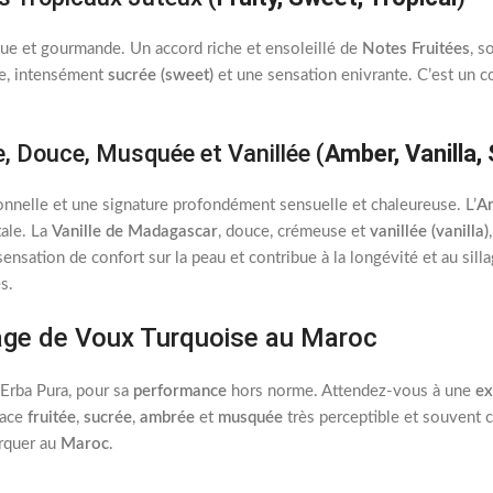
ue et gourmande. Un accord riche et ensoleillé de
Notes Fruitées
, s
se, intensément
sucrée (sweet)
et une sensation enivrante. C’est un c
 Douce, Musquée et Vanillée (
Amber, Vanilla
nnelle et une signature profondément sensuelle et chaleureuse. L’
A
tale. La
Vanille de Madagascar
, douce, crémeuse et
vanillée (vanilla)
sensation de confort sur la peau et contribue à la longévité et au silla
s.
age de Voux Turquoise au Maroc
n Erba Pura, pour sa
performance
hors norme. Attendez-vous à une
ex
race
fruitée
,
sucrée
,
ambrée
et
musquée
très perceptible et souvent
arquer au
Maroc
.