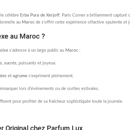
 le célèbre
Erba Pura de Xerjoff
. Paris Corner a brillamment capturé
tionnelle au
Maroc
de s’offrir cette expérience olfactive opulente et
exe au Maroc ?
oise
s’adresse à un large public au
Maroc
:
és
,
sucrés
, puissants et joyeux.
tées
et
agrume
s’expriment pleinement.
 démarquer lors d’événements ou de sorties estivales.
isent pour profiter de sa fraîcheur sophistiquée toute la journée.
er Original chez Parfum Lux