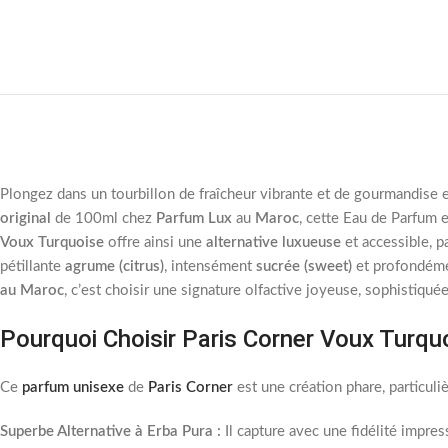
Plongez dans un tourbillon de fraîcheur vibrante et de gourmandise 
original
de 100ml chez
Parfum Lux
au
Maroc
, cette Eau de Parfum e
Voux Turquoise
offre ainsi une
alternative luxueuse
et accessible, 
pétillante
agrume (citrus)
, intensément
sucrée (sweet)
et profondéme
au Maroc
, c’est choisir une signature olfactive joyeuse, sophistiqu
Pourquoi Choisir Paris Corner Voux Turqu
Ce
parfum unisexe
de
Paris Corner
est une création phare, particul
Superbe Alternative à Erba Pura :
Il capture avec une fidélité impre