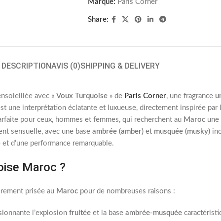
Marque:
Paris Corner
Share:
DESCRIPTION
AVIS (0)
SHIPPING & DELIVERY
ensoleillée avec «
Voux Turquoise
» de
Paris Corner
, une fragrance
u
st une interprétation éclatante et luxueuse, directement inspirée par
parfaite pour ceux, hommes et femmes, qui recherchent au
Maroc
une 
nt sensuelle, avec une base
ambrée (amber)
et
musquée (musky)
ino
ée et d’une performance remarquable.
oise Maroc ?
ièrement prisée au
Maroc
pour de nombreuses raisons :
ssionnante l’explosion
fruitée
et la base
ambrée-musquée
caractéristi