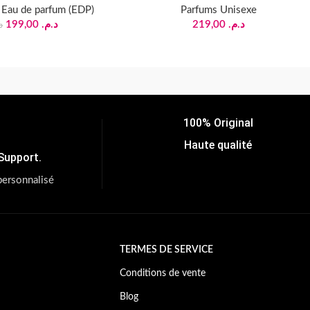
,
Eau de parfum (EDP)
Parfums Unisexe
199,00
د.م.
219,00
د.م.
.
100% Original
Haute qualité
Support.
personnalisé
TERMES DE SERVICE
Conditions de vente
Blog