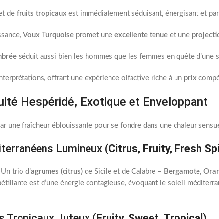
et de
fruits tropicaux
est immédiatement séduisant, énergisant et parf
ssance,
Voux Turquoise
promet une
excellente tenue
et une
projecti
mbrée
séduit aussi bien les hommes que les femmes en quête d’une s
nterprétations, offrant une expérience olfactive riche à un
prix
compét
ruité Hespéridé, Exotique et Enveloppant
r une fraîcheur éblouissante pour se fondre dans une chaleur sensuel
iterranéens Lumineux (
Citrus, Fruity, Fresh Sp
Un trio d’
agrumes (citrus)
de Sicile et de Calabre –
Bergamote
,
Ora
pétillante est d’une énergie contagieuse, évoquant le soleil méditerr
s Tropicaux Juteux (
Fruity, Sweet, Tropical
)