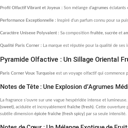
Profil Olfactif Vibrant et Joyeux :
Son mélange d’
agrumes
éclatants 
Performance Exceptionnelle :
Inspiré d’un parfum connu pour sa pui
Caractère Unisexe Polyvalent :
Sa composition
fruitée
,
sucrée
et
a
Qualité Paris Corner :
La marque est réputée pour la qualité de ses i
Pyramide Olfactive : Un Sillage Oriental F
Paris Corner Voux Turquoise
est un voyage olfactif qui commence pa
Notes de Tête : Une Explosion d’Agrumes Méd
La fragrance s’ouvre sur une vague hespéridée intense et lumineuse. 
(sweet)
, acidulée et incroyablement
fraîche (fresh)
. Cette ouverture 
subtile dimension
épicée fraîche (fresh spicy)
par sa seule intensité.
Notes de Cœur : Un Mélange Exotique de Fruit