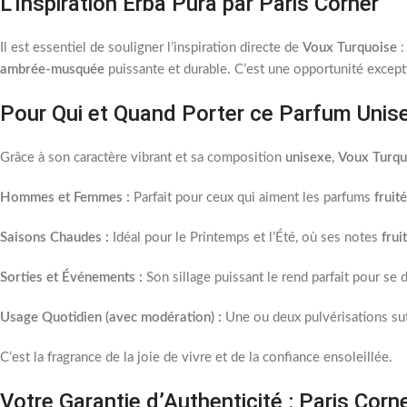
L’Inspiration Erba Pura par Paris Corner
Il est essentiel de souligner l’inspiration directe de
Voux Turquoise
:
ambrée-musquée
puissante et durable. C’est une opportunité excep
Pour Qui et Quand Porter ce Parfum Unis
Grâce à son caractère vibrant et sa composition
unisexe
,
Voux Turqu
Hommes et Femmes :
Parfait pour ceux qui aiment les parfums
fruit
Saisons Chaudes :
Idéal pour le Printemps et l’Été, où ses notes
frui
Sorties et Événements :
Son sillage puissant le rend parfait pour se
Usage Quotidien (avec modération) :
Une ou deux pulvérisations suff
C’est la fragrance de la joie de vivre et de la confiance ensoleillée.
Votre Garantie d’Authenticité : Paris Corn