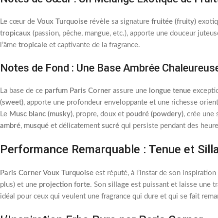
Le cœur de
Voux Turquoise
révèle sa signature
fruitée (fruity)
exotiq
tropicaux
(passion, pêche, mangue, etc.), apporte une douceur juteu
l’âme
tropicale
et captivante de la fragrance.
Notes de Fond : Une Base Ambrée Chaleureuse,
La base de ce
parfum Paris Corner
assure une
longue tenue
exceptio
(sweet)
, apporte une profondeur enveloppante et une richesse orien
Le
Musc blanc (musky)
, propre, doux et
poudré (powdery)
, crée une 
ambré
,
musqué
et délicatement
sucré
qui persiste pendant des heure
Performance Remarquable : Tenue et Sill
Paris Corner Voux Turquoise
est réputé, à l’instar de son inspiratio
plus) et une
projection forte
. Son
sillage
est puissant et laisse une t
idéal pour ceux qui veulent une fragrance qui dure et qui se fait rem