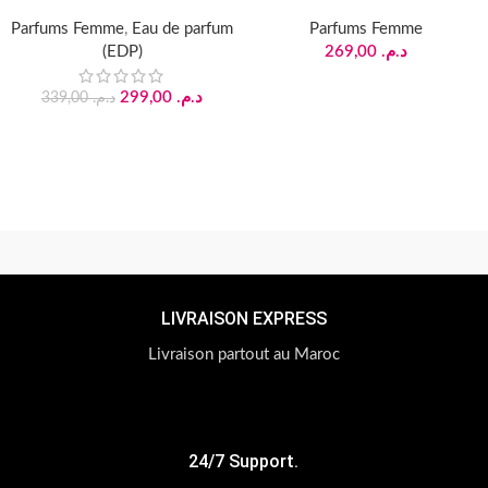
Parfums Femme
,
Eau de parfum
Parfums Femme
(EDP)
269,00
د.م.
299,00
د.م.
339,00
د.م.
LIVRAISON EXPRESS
Livraison partout au Maroc
24/7 Support.