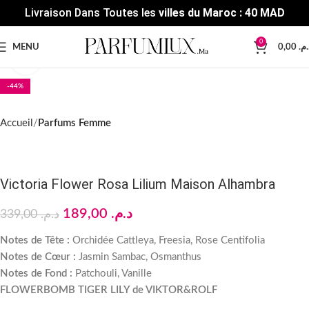
Livraison Dans Toutes les
villes du Maroc : 40 MAD
0
MENU
0,00
د.م
Click to enlarge
-44%
Accueil
Parfums Femme
Victoria Flower Rosa Lilium Maison Alhambra
189,00
د.م.
339,00
د.م.
Notes de Tête :
Orchidée Cattleya, Freesia, Rose Centifolia
Notes de Cœur :
Jasmin Sambac, Osmanthus
Notes de Fond :
Patchouli, Vanille
FLOWERBOMB TIGER LILY de VIKTOR&ROLF