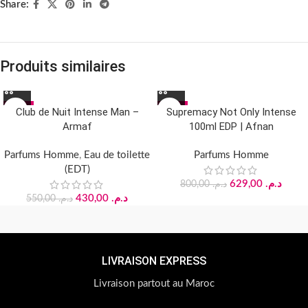
Share:
Produits similaires
-22%
-21%
Club de Nuit Intense Man –
Supremacy Not Only Intense
Armaf
100ml EDP | Afnan
Parfums Homme
,
Eau de toilette
Parfums Homme
(EDT)
629,00
د.م.
800,00
د.م.
430,00
د.م.
550,00
د.م.
LIVRAISON EXPRESS
Livraison partout au Maroc