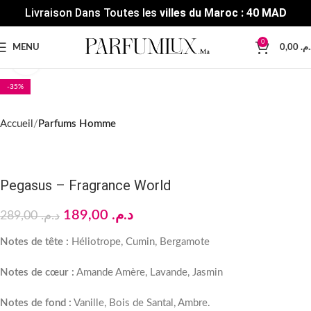
Livraison Dans Toutes les
villes du Maroc : 40 MAD
0
MENU
0,00
د.م
Click to enlarge
-35%
Accueil
Parfums Homme
Pegasus – Fragrance World
189,00
د.م.
289,00
د.م.
Notes de tête :
Héliotrope, Cumin, Bergamote
Notes de cœur :
Amande Amère, Lavande, Jasmin
Notes de fond :
Vanille, Bois de Santal, Ambre.