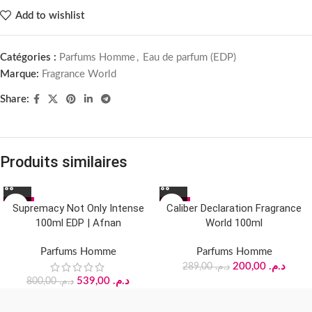
Add to wishlist
Catégories :
Parfums Homme
,
Eau de parfum (EDP)
Marque:
Fragrance World
Share:
Produits similaires
-33%
-31%
Supremacy Not Only Intense
Caliber Declaration Fragrance
100ml EDP | Afnan
World 100ml
Parfums Homme
Parfums Homme
200,00
د.م.
289,00
د.م.
539,00
د.م.
800,00
د.م.