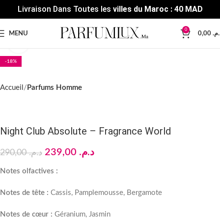
Livraison Dans Toutes les
villes du Maroc : 40 MAD
0
MENU
0,00
د.م
Click to enlarge
-18%
Accueil
Parfums Homme
Night Club Absolute – Fragrance World
239,00
د.م.
290,00
د.م.
Notes olfactives :
Notes de tête :
Cassis, Pamplemousse, Bergamote
Notes de cœur :
Géranium, Jasmin