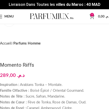
Livraison Dans Toutes les
villes du Maroc : 40 MAD
0
MENU
0,00
د.م
Click to enlarge
Accueil
Parfums Homme
Momento Riiffs
289,00
د.م.
Inspiration :
Arabians Tonka – Montale.
Famille Olfactive :
Boisé Épicé / Oriental Gourmand.
Notes de Tête :
Sucre, Safran, Mandarine.
Notes de Cœur :
Fève de Tonka, Rose de Damas, Oud.
Notes de Fond :
Caramel, Amberwood, Cèdre.