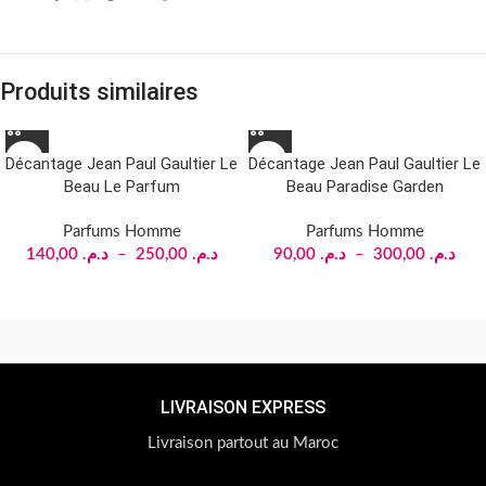
Produits similaires
SOLD OUT
SOLD OUT
Décantage Jean Paul Gaultier Le
Décantage Jean Paul Gaultier Le
Beau Le Parfum
Beau Paradise Garden
Parfums Homme
Parfums Homme
140,00
د.م.
–
250,00
د.م.
90,00
د.م.
–
300,00
د.م.
LIVRAISON EXPRESS
Livraison partout au Maroc