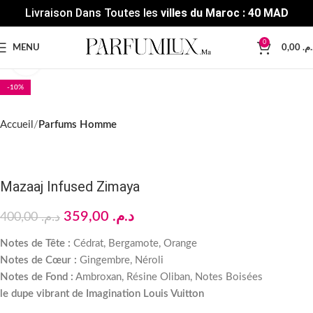
Livraison Dans Toutes les
villes du Maroc : 40 MAD
0
MENU
0,00
د.م
Click to enlarge
-10%
Accueil
Parfums Homme
Mazaaj Infused Zimaya
359,00
د.م.
400,00
د.م.
Notes de Tête :
Cédrat, Bergamote, Orange
Notes de Cœur :
Gingembre, Néroli
Notes de Fond :
Ambroxan, Résine Oliban, Notes Boisées
le dupe vibrant de Imagination Louis Vuitton