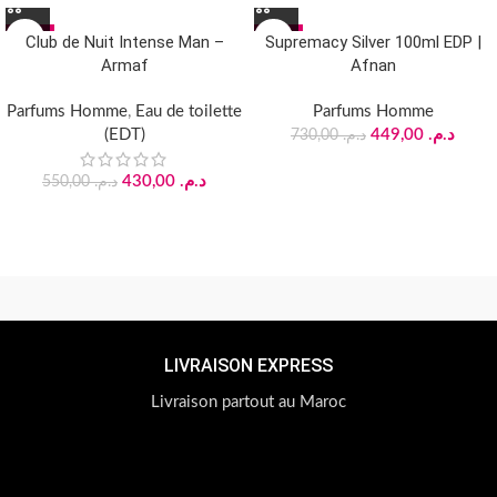
-22%
-38%
Club de Nuit Intense Man –
Supremacy Silver 100ml EDP |
Armaf
Afnan
Parfums Homme
,
Eau de toilette
Parfums Homme
(EDT)
449,00
د.م.
730,00
د.م.
430,00
د.م.
550,00
د.م.
LIVRAISON EXPRESS
Livraison partout au Maroc