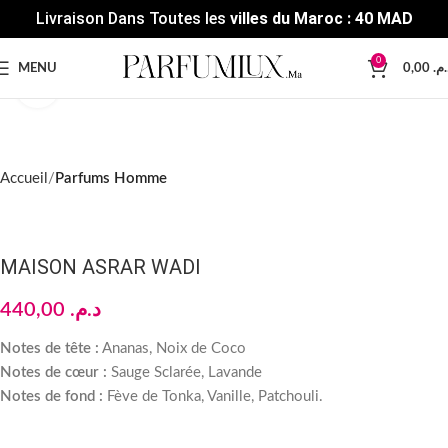
Livraison Dans Toutes les
villes du Maroc : 40 MAD
0
MENU
0,00
د.م
Click to enlarge
Accueil
Parfums Homme
MAISON ASRAR WADI
440,00
د.م.
Notes de tête :
Ananas, Noix de Coco
Notes de cœur :
Sauge Sclarée, Lavande
Notes de fond :
Fève de Tonka, Vanille, Patchouli.