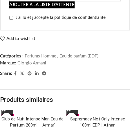
AJOUTER À LA LISTE D'ATTENTE
J'ai lu et j'accepte la
politique de confidentialité
Add to wishlist
Catégories :
Parfums Homme
,
Eau de parfum (EDP)
Marque:
Giorgio Armani
Share:
Produits similaires
-11%
-21%
Club de Nuit Intense Man Eau de
Supremacy Not Only Intense
Parfum 200ml – Armaf
100ml EDP | Afnan