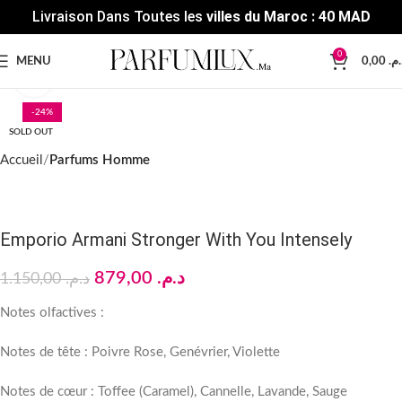
Livraison Dans Toutes les
villes du Maroc : 40 MAD
0
MENU
0,00
د.م
Click to enlarge
-24%
SOLD OUT
Accueil
Parfums Homme
Emporio Armani Stronger With You Intensely
879,00
د.م.
1.150,00
د.م.
Notes olfactives :
Notes de tête : Poivre Rose, Genévrier, Violette
Notes de cœur : Toffee (Caramel), Cannelle, Lavande, Sauge