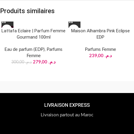
Produits similaires
-7%
Lattafa Eclaire | Parfum Femme
Maison Alhambra Pink Eclipse
Gourmand 100ml
EDP
Eau de parfum (EDP)
,
Parfums
Parfums Femme
Femme
239,00
د.م.
279,00
د.م.
300,00
د.م.
LIVRAISON EXPRESS
Livraison partout au Maroc