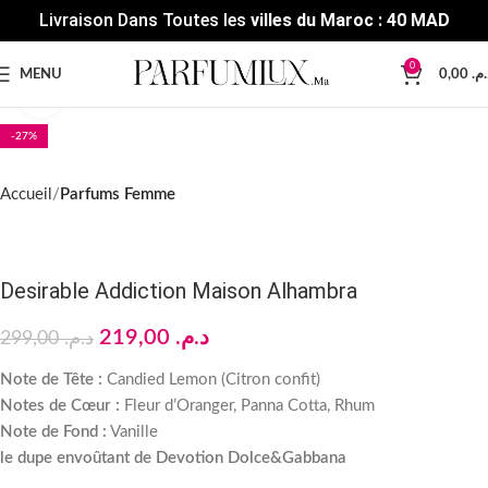
Livraison Dans Toutes les
villes du Maroc : 40 MAD
0
MENU
0,00
د.م
Click to enlarge
-27%
Accueil
Parfums Femme
Desirable Addiction Maison Alhambra
219,00
د.م.
299,00
د.م.
Note de Tête :
Candied Lemon (Citron confit)
Notes de Cœur :
Fleur d’Oranger, Panna Cotta, Rhum
Note de Fond :
Vanille
le dupe envoûtant de Devotion Dolce&Gabbana